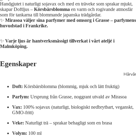
Handgjutet i naturligt sojavax och med en träveke som sprakar mjukt,
skapar Doftljus –
Körsbärsblomma
en varm och rogivande atmosfär
som för tankarna till blommande japanska trädgårdar.
✨
Mirasoa väljer sina parfymer med omsorg i Grasse – parfymens
huvudstad i Frankrike.
✨
Varje ljus är hantverksmässigt tillverkat i vårt ateljé i
Malmköping.
Egenskaper
Hårvå
Doft:
Körsbärsblomma (blommig, mjuk och lätt fruktig)
Parfym:
Ursprung från Grasse, noggrant utvald av Mirasoa
Vax:
100% sojavax (naturligt, biologiskt nedbrytbart, veganskt,
GMO-fritt)
Veke:
Naturligt trä – sprakar behagligt som en brasa
Volym:
100 ml