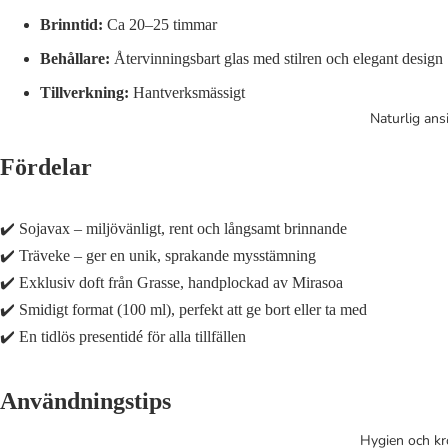
Brinntid:
Ca 20–25 timmar
Behållare:
Återvinningsbart glas med stilren och elegant design
Tillverkning:
Hantverksmässigt
Naturlig ans
Fördelar
✔️ Sojavax – miljövänligt, rent och långsamt brinnande
✔️ Träveke – ger en unik, sprakande mysstämning
✔️ Exklusiv doft från Grasse, handplockad av Mirasoa
✔️ Smidigt format (100 ml), perfekt att ge bort eller ta med
✔️ En tidlös presentidé för alla tillfällen
Användningstips
Hygien och k