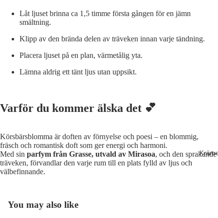
Låt ljuset brinna ca 1,5 timme första gången för en jämn
smältning.
Klipp av den brända delen av träveken innan varje tändning.
Placera ljuset på en plan, värmetålig yta.
Lämna aldrig ett tänt ljus utan uppsikt.
Varför du kommer älska det 💕
Körsbärsblomma är doften av förnyelse och poesi – en blommig,
fräsch och romantisk doft som ger energi och harmoni.
Kräme
Med sin
parfym från Grasse, utvald av Mirasoa
, och den sprakande
träveken, förvandlar den varje rum till en plats fylld av ljus och
välbefinnande.
Inloggning krävs
Logga in på ditt konto för att lägga till produkter i din
You may also like
önskelista och se dina tidigare sparade artiklar.