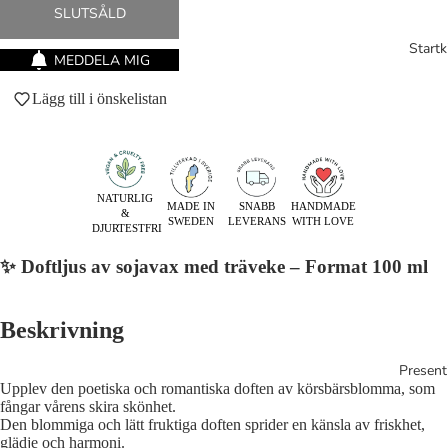
SLUTSÅLD
Startk
MEDDELA MIG
Lägg till i önskelistan
NATURLIG
MADE IN
SNABB
HANDMADE
&
SWEDEN
LEVERANS
WITH LOVE
DJURTESTFRI
✨ Doftljus av sojavax med träveke – Format 100 ml
Beskrivning
Present
Upplev den poetiska och romantiska doften av körsbärsblomma, som
fångar vårens skira skönhet.
Den blommiga och lätt fruktiga doften sprider en känsla av friskhet,
glädje och harmoni.