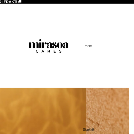
I FRAKT!
🚚
Hem
Startkit