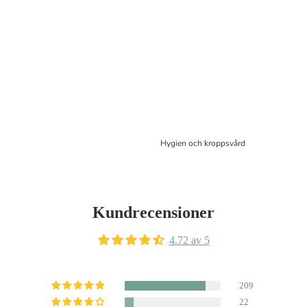
Hygien och kroppsvård
Kundrecensioner
4.72 av 5
209
22