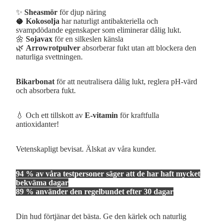
✨
Sheasmör
för djup näring
🥥
Kokosolja
har naturligt antibakteriella och
svampdödande egenskaper som eliminerar dålig lukt.
🌼
Sojavax
för en silkeslen känsla
🌿
Arrowrotpulver
absorberar fukt utan att blockera den
naturliga svettningen.
Bikarbonat
för att neutralisera dålig lukt, reglera pH-värd
och absorbera fukt.
💧 Och ett tillskott av
E-vitamin
för kraftfulla
antioxidanter!
Vetenskapligt bevisat. Älskat av våra kunder.
94 % av våra testpersoner säger att de har haft mycket
bekväma dagar
89 % använder den regelbundet efter 30 dagar
Din hud förtjänar det bästa. Ge den kärlek och naturlig