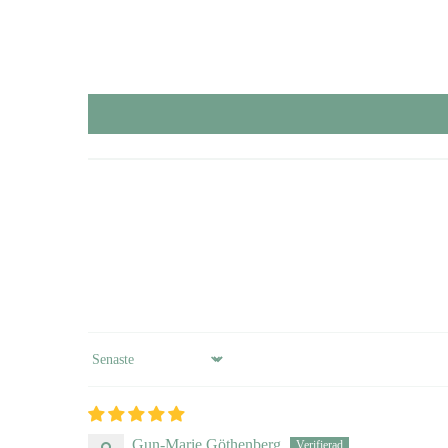
Sort by
Gun-Marie Göthenberg