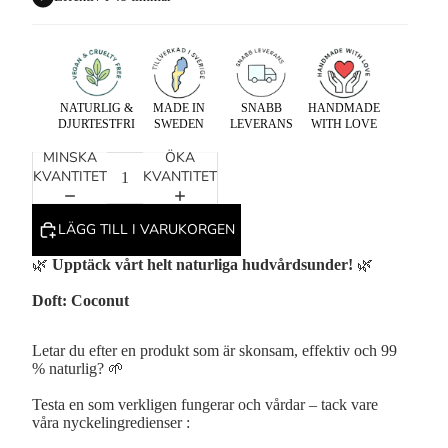
NATURLIG &
MADE IN
SNABB
HANDMADE
DJURTESTFRI
SWEDEN
LEVERANS
WITH LOVE
MINSKA
ÖKA
KVANTITET
KVANTITET
LÄGG TILL I VARUKORGEN
🌿
Upptäck vårt helt naturliga hudvårdsunder!
🌿
Doft: Coconut
Letar du efter en produkt som är skonsam, effektiv och 99
% naturlig? 🌱
Testa en som verkligen fungerar och vårdar – tack vare
våra nyckelingredienser :